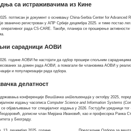
дња са истраживачима из Кине
2025. потписан је документ о оснивању China-Serbia Center for Advanced 
је званично регистрован у АПР Србије децембра 2025. и тиме постао лег
к оперативног рада CS-CARE. Такође, планира се проширење активности
ма.
љни сарадници АОВИ
026. године АОВИ ће настојати да одбор прошири спољним сарадницима.
ресованих за домен рада АОВИ, а помагали би члановима АОВИ у реализ
ацији и популаризацији рада одбора.
вачка делатност
одржавања конференције
Вештачка интелигенција
у октобру 2025
, поре
цијалном издању часописа
Computer Science and Information Systems
(
Co
 се објављивање тог специјалног издања у 2026. Гостујући уредници то
Теодоровић, дописни члан Мирјана Ивановић, као и професорка Ранка С
итета у Београду.
д, 13. децембар 2025. године Председник Одбора за вештачк