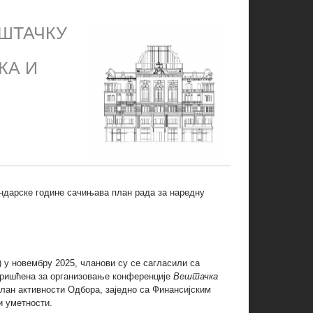
ЕШТАЧКУ
КА И
ендарске године сачињава план рада за наредну
 у новембру 2025, чланови су се сагласили са
коришћена за организовање конференције
Вештачка
 План активности Одбора, заједно са Финансијским
и уметности.