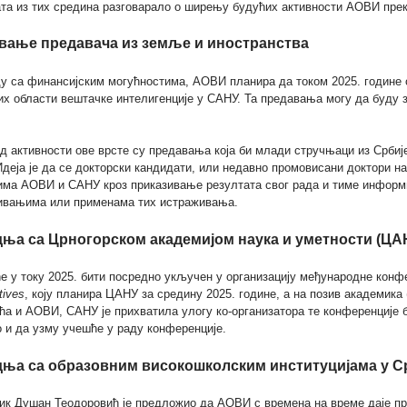
та из тих средина разговарало о ширењу будућих активности АОВИ прек
вање предавача из земље и иностранства
у са финансијским могућностима, АОВИ планира да током 2025. године 
их области вештачке интелигенције у САНУ. Та предавања могу да буду 
д активности ове врсте су предавања која би млади стручњаци из Србиј
деја је да се докторски кандидати, или недавно промовисани доктори на
има АОВИ и САНУ кроз приказивање резултата свог рада и тиме информ
ивањима или применама тих истраживања.
ња са Црногорском академијом наука и уметности (ЦА
е у току 2025. бити посредно укључен у организацију међународне конф
tives
, коју планира ЦАНУ за средину 2025. године, а на позив академик
а и АОВИ, САНУ је прихватила улогу ко-организатора те конференције 
 и да узму учешће у раду конференције.
ња са образовним високошколским институцијама у С
ик Душан Теодоровић је предложио да АОВИ с времена на време даје пре