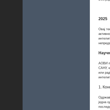
2025
Овај те
активно
интелиг
непредв
Научн
АОВИ п
САНУ, 
или рад
интелиг
1. Ко
Одржав
једна о
последњ