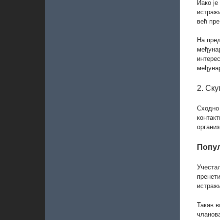
Иако је
истражи
већ пре
На пре
међунар
интерес
међунар
2. Ск
Сходно
контакт
организ
Попул
Учестал
пренети
истраж
Такав в
чланов