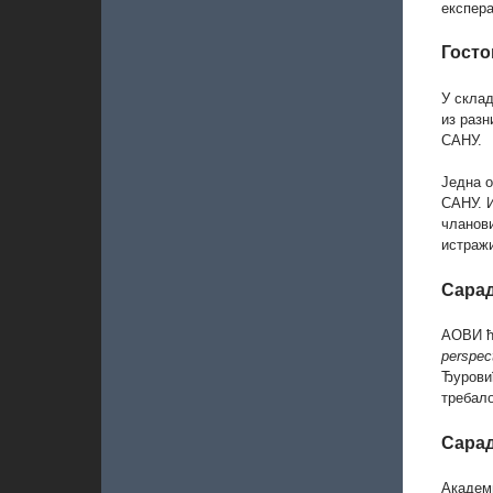
експера
Госто
У склад
из разн
САНУ.
Једна о
САНУ. И
чланов
истраж
Сарад
АОВИ ћ
perspec
Ђуровић
требало
Сарад
Академ