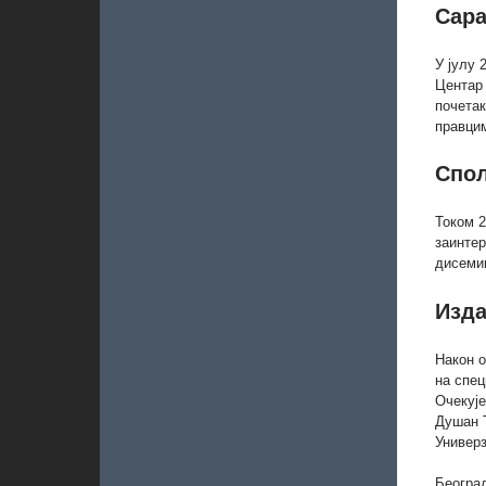
Сара
У јулу 
Центар 
почета
правци
Спо
Током 2
заинте
дисемин
Изда
Након 
на спе
Очекује
Душан 
Универз
Београ