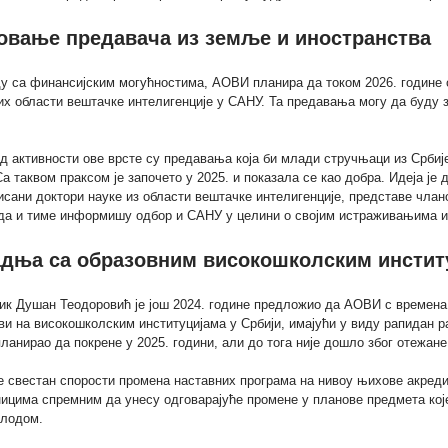
овање предавача из земље и иностранства
у са финансијским могућностима, АОВИ планира да током 2026. године 
их области вештачке интелигенције у САНУ. Та предавања могу да буду 
д активности ове врсте су предавања која би млади стручњаци из Србиј
а таквом праксом је започето у 2025. и показала се као добра. Идеја је
исани доктори науке из области вештачке интелигенције, представе чл
ада и тиме информишу одбор и САНУ у целини о својим истраживањима 
дња са образовним високошколским институ
к Душан Теодоровић је још 2024. године предложио да АОВИ с времена 
ви на високошколским институцијама у Србији, имајући у виду рапидан ра
анирао да покрене у 2025. години, али до тога није дошло због отежане
е свестан спорости промена наставних програма на нивоу њихове акреди
ицима спремним да унесу одговарајуће промене у планове предмета које
плодом.