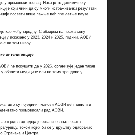
е у временски теснац. Иако је то делимично у
нције који чини да су многи истраживачки резултати
енције посвети више пажње већ пре летње паузе
ује као међународну. С обзиром на несмањену
цију исказано у 2023, 2024 и 2025. години, АОВИ
ље на том нивоу.
ке интелигенције
АОВИ ће покушати да у 2026. организује један такав
е у области медицине или на тему трендова у
јама, што су поједини чланови АОВИ већ чинили и
а адекватно промовисали рад АОВИ.
. Још једна од идеја је организовање посета
гујевцу, током којих би се у друштву одабраних
о Огранака и Центра.