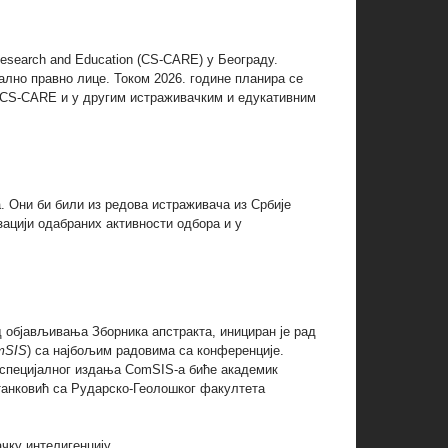
Research and Education (CS-CARE) у Београду.
ално правно лице. Током 2026. године планира се
 CS-CARE и у другим истраживачким и едукативним
 Они би били из редова истраживача из Србије
ацији одабраних активности одбора и у
д објављивања Зборника апстракта, инициран је рад
mSIS
) са најбољим радовима са конференције.
г специјалног издања ComSIS-а биће академик
танковић са Рударско-Геолошког факултета
у интелигенцију