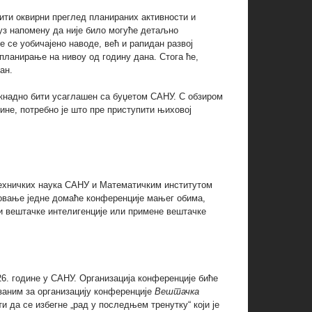
дити оквирни преглед планираних активности и
 уз напомену да није било могуће детаљно
је се уобичајено наводе, већ и рапидан развој
 планирање на нивоу од годину дана. Стога ће,
ан.
накнадно бити усаглашен са буџетом САНУ. С обзиром
ине, потребно је што пре приступити њиховој
техничких наука САНУ и Математичким институтом
изовање једне домаће конференције мањег обима,
и вештачке интелигенције или примене вештачке
26. године у САНУ. Организација конференције биће
заним за организацију конференције
Вештачка
и да се избегне „рад у последњем тренутку“ који је