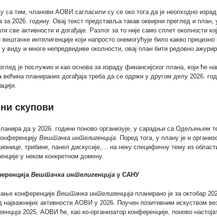
у са тим, чланови АОВИ сагласили су се око тога да је неопходно изра
а за 2026. годину. Овај текст представља такав оквирни преглед и план,
ти све активности и догађаје. Разлог за то није само сплет околности ко
 вештачке интелигенције који напросто онемогућује било какво прецизно
 у виду и многе непредвидиве околности, овај план бити редовно ажурир
еглед је послужио и као основа за израду финансијског плана, који ће 
а већина планираних догађаја треба да се одржи у другом делу 2026. год
ацији.
ни скупови
ланира да у 2026. години поново организује, у сарадњи са Одељењем 
конференцију
Вештачка интелигенција
. Поред тога, у плану је и орган
ионице, трибине, панел дискусије,… на неку специфичну тему из област
енције у неком конкретном домену.
ференција
Вештачка интелигенција
у САНУ
ање конференције
Вештачка интелигенција
планирано је за октобар 20
д најважнијих активности АОВИ у 2026. Поучен позитивним искуством ве
генција
2025, АОВИ ће, као ко-организатор конференције, поново настојат