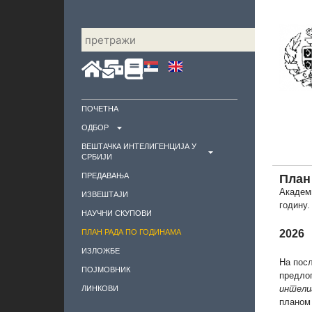
ПОЧЕТНА
ОДБОР
ВЕШТАЧКА ИНТЕЛИГЕНЦИЈА У
СРБИЈИ
ПРЕДАВАЊА
План
Академи
ИЗВЕШТАЈИ
годину.
НАУЧНИ СКУПОВИ
2026
ПЛАН РАДА ПО ГОДИНАМА
ИЗЛОЖБE
На посл
ПОЈМОВНИК
предло
интели
ЛИНКОВИ
планом