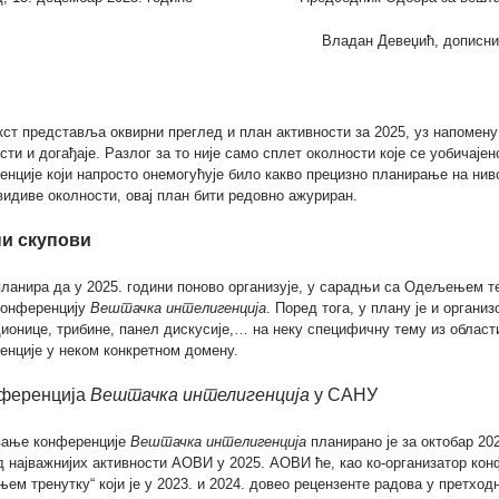
Владан Девеџић, дописн
кст представља оквирни преглед и план активности за 2025, уз напомен
сти и догађаје. Разлог за то није само сплет околности које се уобичаје
енције који напросто онемогућује било какво прецизно планирање на ниво
идиве околности, овај план бити редовно ажуриран.
и скупови
ланира да у 2025. години поново организује, у сарадњи са Одељењем 
конференцију
Вештачка интелигенција
. Поред тога, у плану је и орган
ионице, трибине, панел дискусије,… на неку специфичну тему из област
енције у неком конкретном домену.
нференција
Вештачка интелигенција
у САНУ
ање конференције
Вештачка интелигенција
планирано је за октобар 20
д најважнијих активности АОВИ у 2025. АОВИ ће, као ко-организатор конф
ем тренутку“ који је у 2023. и 2024. довео рецензенте радова у претхо