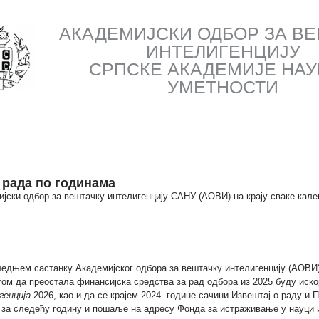
АКАДЕМИЈСКИ ОДБОР ЗА В
ИНТEЛИГЕНЦИЈУ
СРПСКЕ АКАДЕМИЈЕ НАУ
УМЕТНОСТИ
 рада по годинама
јски одбор за вештачку интелигенцију САНУ (АОВИ) на крају сваке кал
едњем састанку Академијског одбора за вештачку интелигенцију (АОВИ)
гом да преостала финансијска средства за рад одбора из 2025 буду ис
генција
2026, као и да се крајем 2024. године сачини Извештај о раду и
 за следећу годину и пошаље на адресу Фонда за истраживање у науци 