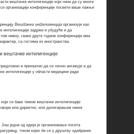
асти вештачке интелигенције који чини да су многи
 се организацији конференције посвети више пажње
еренцију
Вештачка интелигенција
организује као
ке интелигенције задржи и убудуће и да
 том нивоу, сваке друге године конференција има
арактер, са гостима из иностранства.
ти вештачке интелигенције
редложио и прихватио да се лично ангажује и да
чке интелигенције у области медицине ради
које се баве темом вештачке интелигенције
говори или директно, или делегирањем неких
. Још једна од идеја је организовање посета
гујевцу, током којих би се у друштву одабраних