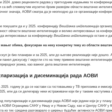
 и 2024. довео рецензенте радова у претходним издањима те конференциј
и са већ споменутим изузетно брзим развојем области вештачке интелиге
очног значаја, АОВИ сматра да је неопходно да се организацији конфер
е покушати да и у 2025. конференцију
Вештачка интелигенција
организ
ност области вештачке интелигенције и велико интересовање за конфере
е да интересовање за конференцију
Вештачка интелигенција
остане и да
п мањег обима, фокусиран на неку конкретну тему из области вештач
скуп је био планиран и за 2025, али до његове реализације није дошло. 
и панел дискусију / округли сто на тему примене вештачке интелигенциј
природног језика, као важног дела вештачке интелигенције.
ларизација и дисеминација рада АОВИ
 2025. годину је да се настави са гостовањима у ТВ прилозима и емиси
025, или да се делегирају неки истраживачи који би у таквим наступим
ид популаризације и дисеминације рада АОВИ није једини који је у плану
а АОВИ Огранцима САНУ у Нишу и у Новом Саду, као и Центру САНУ у Кра
та из тих средина разговарало о ширењу будућих активности АОВИ прек