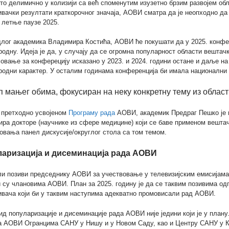
 то делимично у колизији са већ споменутим изузетно брзим развојем обл
вачки резултати краткорочног значаја, АОВИ сматра да је неопходно да
 летње паузе 2025.
длог академика Владимира Костића, АОВИ ће покушати да у 2025. конф
одну. Идеја је да, у случају да се огромна популарност области вештач
овање за конферецију исказано у 2023. и 2024. години остане и даље на
одни карактер. У осталим годинама конференција би имала национални к
уп мањег обима, фокусиран на неку конкретну тему из облас
 претходно усвојеном
Програму рада
АОВИ, академик Предраг Пешко је п
ира докторе (научнике из сфере медицине) који се баве применом вешта
овања панел дискусије/округлог стола са том темом.
аризација и дисеминација рада АОВИ
и позиви председнику АОВИ за учествовање у телевизијским емисијама 
 су члановима АОВИ. План за 2025. годину је да се таквим позивима од
ивача који би у таквим наступима адекватно промовисали рад АОВИ.
ид популаризације и дисеминације рада АОВИ није једини који је у плану
а АОВИ Огранцима САНУ у Нишу и у Новом Саду, као и Центру САНУ у Кра