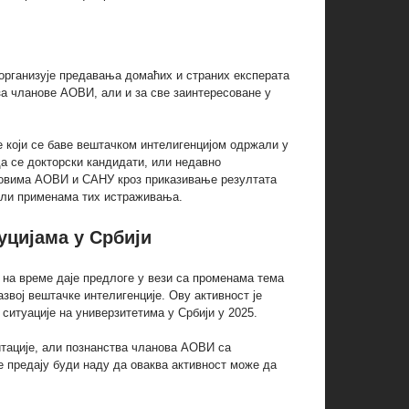
организује предавања домаћих и страних експерата
за чланове АОВИ, али и за све заинтересоване у
е који се баве вештачком интелигенцијом одржали у
 да се докторски кандидати, или недавно
ановима АОВИ и САНУ кроз приказивање резултата
или применама тих истраживања.
цијама у Србији
на време даје предлоге у вези са променама тема
звој вештачке интелигенције. Ову активност је
 ситуације на универзитетима у Србији у 2025.
тације, али познанства чланова АОВИ са
 предају буди наду да оваква активност може да