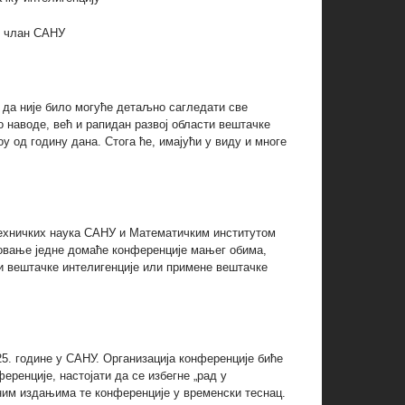
и члан САНУ
у да није било могуће детаљно сагледати све
но наводе, већ и рапидан развој области вештачке
у од годину дана. Стога ће, имајући у виду и многе
техничких наука САНУ и Математичким институтом
изовање једне домаће конференције мањег обима,
и вештачке интелигенције или примене вештачке
25. године у САНУ. Организација конференције биће
еренције, настојати да се избегне „рад у
дним издањима те конференције у временски теснац.