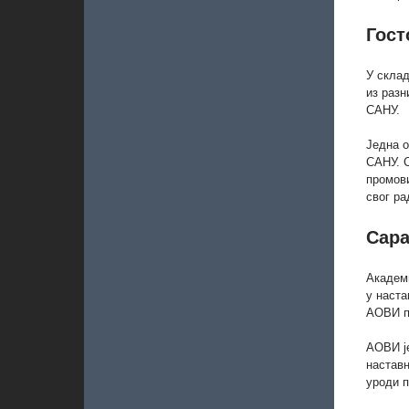
Гост
У склад
из разн
САНУ.
Једна о
САНУ. С
промов
свог р
Сара
Академи
у наста
АОВИ пл
АОВИ ј
наставн
уроди 