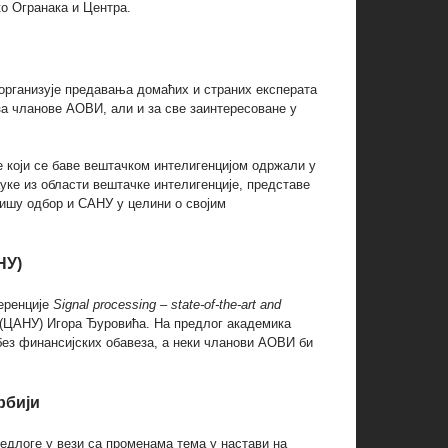
о Огранака и Центра.
организује предавања домаћих и страних експерата
за чланове АОВИ, али и за све заинтересоване у
е који се баве вештачком интелигенцијом одржали у
уке из области вештачке интелигенције, представе
ишу одбор и САНУ у целини о својим
НУ)
еренције
Signal processing – state-of-the-art and
а (ЦАНУ) Игора Ђуровића. На предлог академика
без финансијских обавеза, а неки чланови АОВИ би
рбији
длоге у вези са променама тема у настави на