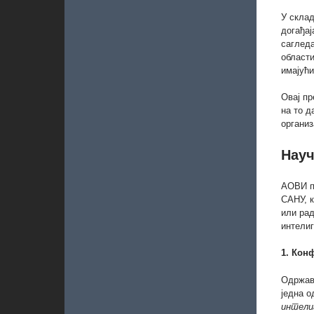
У склад
догађај
сагледа
области
имајући
Овај пр
на то д
организ
Науч
АОВИ п
САНУ, 
или рад
интелиг
1. Кон
Одржав
једна о
интели