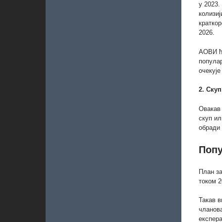
у 2023.
колизиј
краткор
2026.
АОВИ ћ
популар
очекуј
2. Ску
Овакав 
скуп ил
обради 
Попу
План за
током 2
Такав в
чланов
експера